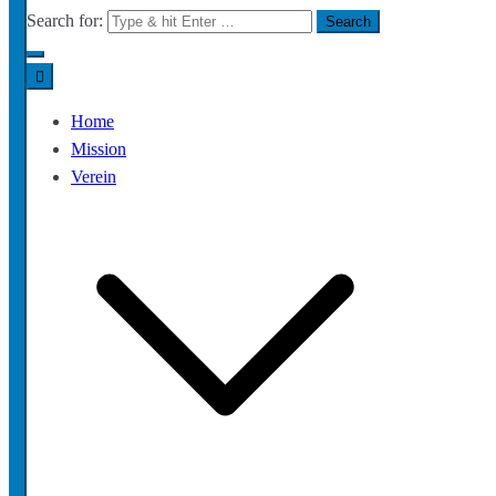
Search for:
Home
Mission
Verein