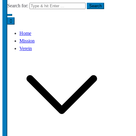
Search for:
Home
Mission
Verein