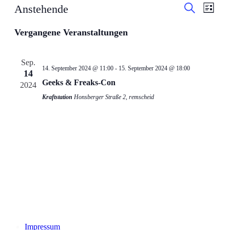
Ver
Veran
Anstehende
Liste
Suche
Datum
Ans
Suche
Vergangene Veranstaltungen
wählen.
Nav
und
Sep.
14. September 2024 @ 11:00
-
15. September 2024 @ 18:00
14
Ansic
Geeks & Freaks-Con
2024
Kraftstation
Honsberger Straße 2, remscheid
Navig
Impressum