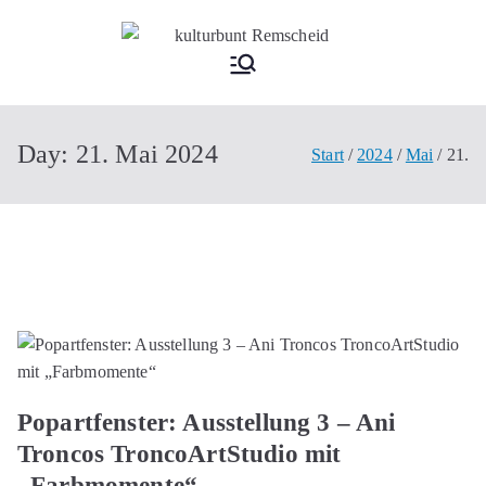
Zum
Inhalt
kultu
springen
rbun
Day:
21. Mai 2024
Start
2024
Mai
21.
t
Rem
schei
d
Popartfenster: Ausstellung 3 – Ani
Troncos TroncoArtStudio mit
„Farbmomente“