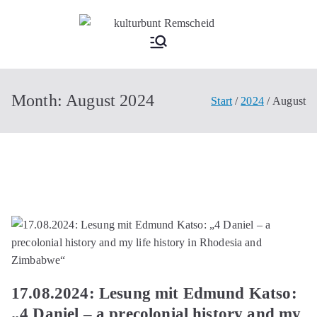
Zum
Inhalt
kultu
springen
rbun
Month:
August 2024
Start
2024
August
t
Rem
schei
d
17.08.2024: Lesung mit Edmund Katso:
„4 Daniel – a precolonial history and my