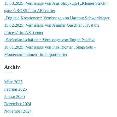
c
15.03.2025: Vernissage von Jens Stippkugel „Kleiner Strich –
h
ganz GROSS!“ im ARTcenter
f
„Digitale Kreationen“: Vernissage von Hartmut Schwerdtfeger
o
15.02.2025: Vernissage von Jennifer Gaschler „Trust the
r
Process“ im ARTcenter
:
„Seelenlandschaften“: Vernissage von Jürgen Paschke
18.01.2025: Vernissage von Ines Richter „Snapshots –
Momentaufnahmen“ im Popartfenster
Archiv
März 2025
Februar 2025
Januar 2025
Dezember 2024
November 2024