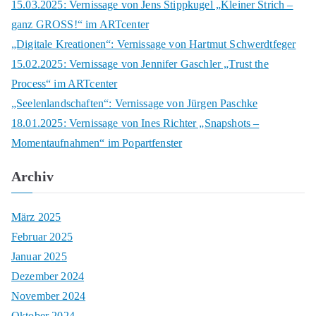
c
15.03.2025: Vernissage von Jens Stippkugel „Kleiner Strich –
h
ganz GROSS!“ im ARTcenter
f
„Digitale Kreationen“: Vernissage von Hartmut Schwerdtfeger
o
15.02.2025: Vernissage von Jennifer Gaschler „Trust the
r
Process“ im ARTcenter
:
„Seelenlandschaften“: Vernissage von Jürgen Paschke
18.01.2025: Vernissage von Ines Richter „Snapshots –
Momentaufnahmen“ im Popartfenster
Archiv
März 2025
Februar 2025
Januar 2025
Dezember 2024
November 2024
Oktober 2024