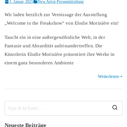
3. Januar 2025
New Artist
,
Pressemitteilung
Wir laden herzlich zur Vernissage der Ausstellung
„Welcome to the Freakshow“ von Elodie Morinière ein!
Taucht ein in eine außergewöhnliche Welt, in der
Fantasie und Absurdität aufeinandertreffen. Die
Künstlerin Elodie Morinière präsentiert ihre Werke in
einem ganz besonderen Ambiente
Weiterlesen
S
e
Neueste Beiträge
a