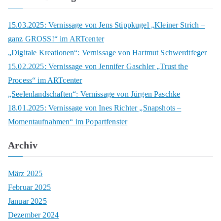
r
c
15.03.2025: Vernissage von Jens Stippkugel „Kleiner Strich –
h
ganz GROSS!“ im ARTcenter
f
„Digitale Kreationen“: Vernissage von Hartmut Schwerdtfeger
o
15.02.2025: Vernissage von Jennifer Gaschler „Trust the
r
Process“ im ARTcenter
:
„Seelenlandschaften“: Vernissage von Jürgen Paschke
18.01.2025: Vernissage von Ines Richter „Snapshots –
Momentaufnahmen“ im Popartfenster
Archiv
März 2025
Februar 2025
Januar 2025
Dezember 2024