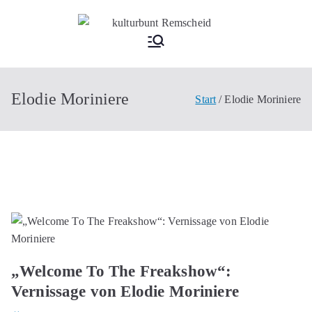
Zum
Inhalt
kultu
springen
rbun
Elodie Moriniere
Start
Elodie Moriniere
t
Rem
schei
d
„Welcome To The Freakshow“:
Vernissage von Elodie Moriniere